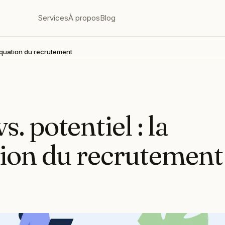
Services
À propos
Blog
équation du recrutement
 potentiel : la
tion du recrutement