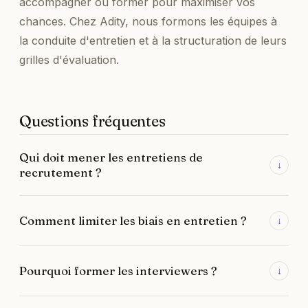
accompagner ou former pour maximiser vos
chances. Chez Adity, nous formons les équipes à
la conduite d'entretien et à la structuration de leurs
grilles d'évaluation.
Questions fréquentes
Qui doit mener les entretiens de
↓
recrutement ?
Un panel équilibré associant RH, responsable
Comment limiter les biais en entretien ?
↓
hiérarchique et membres de l'équipe concernée,
formés à l'évaluation.
En diversifiant les interviewers, en structurant les
Pourquoi former les interviewers ?
↓
entretiens et en alignant tout le monde sur des
critères d'évaluation communs.
Pour qu'ils maîtrisent la structure des entretiens et