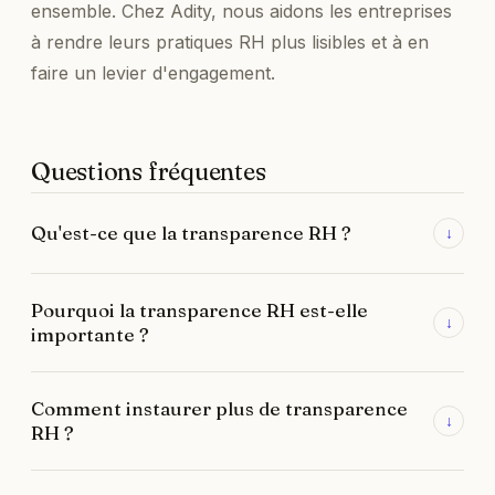
ensemble. Chez Adity, nous aidons les entreprises
à rendre leurs pratiques RH plus lisibles et à en
faire un levier d'engagement.
Questions fréquentes
Qu'est-ce que la transparence RH ?
↓
Le fait de rendre lisibles les politiques, les décisions
Pourquoi la transparence RH est-elle
et la communication interne pour les
↓
importante ?
collaborateurs.
Parce qu'elle renforce la confiance, l'engagement
Comment instaurer plus de transparence
et la motivation, et réduit le turnover.
↓
RH ?
Par des politiques claires, une information partagée