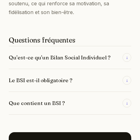
soutenu, ce qui renforce sa motivation, sa
fidélisation et son bien-être.
Questions fréquentes
Qu'est-ce qu'un Bilan Social Individuel ?
↓
Un document annuel personnalisé qui récapitule la
Le BSI est-il obligatoire ?
↓
rémunération globale et les avantages d'un salarié,
au-delà du seul salaire net.
Non, il est facultatif. Les entreprises le mettent en
Que contient un BSI ?
↓
place pour valoriser leur politique de rémunération
et renforcer la fidélisation.
La rémunération directe et différée, l'épargne
salariale, la protection sociale, les avantages en
nature, la formation et les dispositifs de qualité de